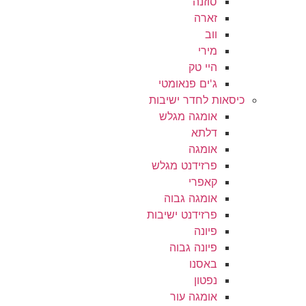
סוזנה
זארה
ווב
מירי
היי טק
ג'ים פנאומטי
כיסאות לחדר ישיבות
אומגה מגלש
דלתא
אומגה
פרזידנט מגלש
קאפרי
אומגה גבוה
פרזידנט ישיבות
פיונה
פיונה גבוה
באסנו
נפטון
אומגה עור