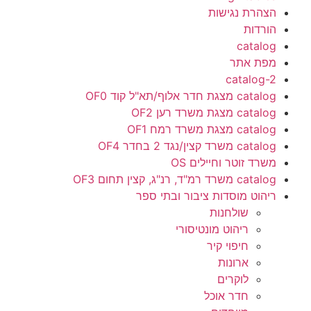
הצהרת נגישות
הורדות
catalog
מפת אתר
catalog-2
catalog מצגת חדר אלוף/תא"ל קוד OF0
catalog מצגת משרד רען OF2
catalog מצגת משרד רמח OF1
catalog משרד קצין/נגד 2 בחדר OF4
משרד זוטר וחיילים OS
catalog משרד רמ"ד, רנ"ג, קצין תחום OF3
ריהוט מוסדות ציבור ובתי ספר
שולחנות
ריהוט מונטיסורי
חיפוי קיר
ארונות
לוקרים
חדר אוכל