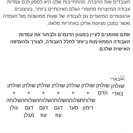
העובדים ואת החברה. ההתחייבות שלנו היא לספק לכם עמדות
עבודה המיוצרות מחומרי הגלם האיכותיים ביותר, בעיצובים
ארגונומיים המיועדים גם לעבודה של שעות ממושכות מול העמדה
ואשר כמובן מגיעות אליכן באחריות מלאה.
אתם מוזמנים לעיין במגוון הדגמים ולבחור את עמדות
העבודה המתאימות ביותר לחלל העבודה, לצורך ולהעדפה
האישית שלכם.
Desks
שולחן
שולחן
שולחן
שולחן
שולחן
שולחן
שולחן
שולחן
הדס
+
+
+
+
+
+
בארי
שלוחה
שלוחה
שלוחה
שלוחה
שלוחה
שלוחה
רימון
סער
דגם
דגם
דגם
גולן
עוז
עוז
מגלן