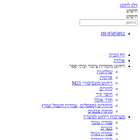
דלג לתוכן
חיפוש
חיפוש
09-9585892
דף הבית
אודות
ריהוט מוסדות ציבור ובתי ספר
שולחנות
ארונות
ריהוט מונטיסורי M21
לוקרים
חיפוי קיר
חדר אוכל
מיוחדים (ספסלים, עמדות חשמל ועוד)
מניפת צבעים
מערכות ריהוט למשרד
עמדת עובד
בנצ'ים
עמדת מנהל
חדר ישיבות