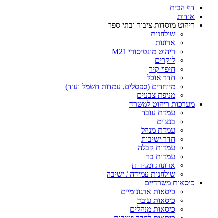
דף הבית
אודות
ריהוט מוסדות ציבור ובתי ספר
שולחנות
ארונות
ריהוט מונטיסורי M21
לוקרים
חיפוי קיר
חדר אוכל
מיוחדים (ספסלים, עמדות חשמל ועוד)
מניפת צבעים
מערכות ריהוט למשרד
עמדת עובד
בנצ'ים
עמדת מנהל
חדר ישיבות
עמדות קבלה
עמדות בר
ארונות ומגירות
שולחנות עמידה / ישיבה
כיסאות משרדיים
כיסאות ארגונומיים
כיסאות עובד
כיסאות מנהלים
כיסאות לחדר ישיבות