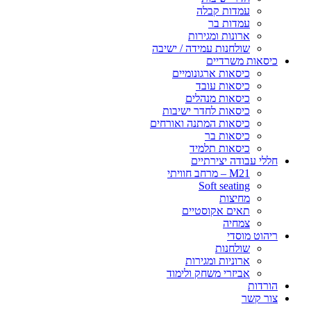
עמדות קבלה
עמדות בר
ארונות ומגירות
שולחנות עמידה / ישיבה
כיסאות משרדיים
כיסאות ארגונומיים
כיסאות עובד
כיסאות מנהלים
כיסאות לחדר ישיבות
כיסאות המתנה ואורחים
כיסאות בר
כיסאות תלמיד
חללי עבודה יצירתיים
M21 – מרחב חוויתי
Soft seating
מחיצות
תאים אקוסטיים
צמחיה
ריהוט מוסדי
שולחנות
ארוניות ומגירות
אביזרי משחק ולימוד
הורדות
צור קשר