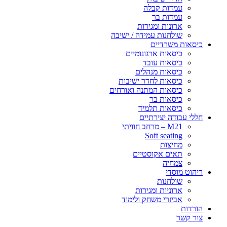
עמדות קבלה
עמדות בר
ארונות ומגירות
שולחנות עמידה / ישיבה
כיסאות משרדיים
כיסאות ארגונומיים
כיסאות עובד
כיסאות מנהלים
כיסאות לחדר ישיבות
כיסאות המתנה ואורחים
כיסאות בר
כיסאות תלמיד
חללי עבודה יצירתיים
M21 – מרחב חוויתי
Soft seating
מחיצות
תאים אקוסטיים
צמחיה
ריהוט מוסדי
שולחנות
ארוניות ומגירות
אביזרי משחק ולימוד
הורדות
צור קשר