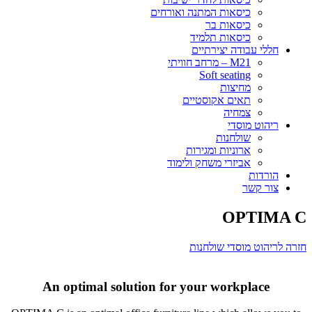
כיסאות המתנה ואורחים
כיסאות בר
כיסאות תלמיד
חללי עבודה יצירתיים
M21 – מרחב חוויתי
Soft seating
מחיצות
תאים אקוסטיים
צמחיה
ריהוט מוסדי
שולחנות
ארוניות ומגירות
אביזרי משחק ולימוד
הורדות
צור קשר
OPTIMA C
חזרה לריהוט מוסדי שולחנות
An optimal solution for your workplace