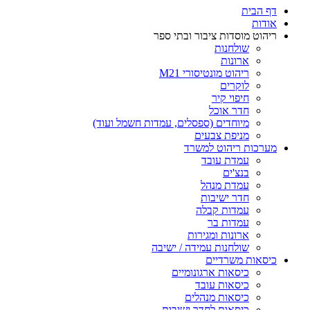
דף הבית
אודות
ריהוט מוסדות ציבור ובתי ספר
שולחנות
ארונות
ריהוט מונטיסורי M21
לוקרים
חיפוי קיר
חדר אוכל
מיוחדים (ספסלים, עמדות חשמל ועוד)
מניפת צבעים
מערכות ריהוט למשרד
עמדת עובד
בנצ'ים
עמדת מנהל
חדר ישיבות
עמדות קבלה
עמדות בר
ארונות ומגירות
שולחנות עמידה / ישיבה
כיסאות משרדיים
כיסאות ארגונומיים
כיסאות עובד
כיסאות מנהלים
כיסאות לחדר ישיבות