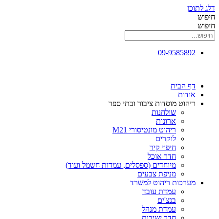
דלג לתוכן
חיפוש
חיפוש
09-9585892
דף הבית
אודות
ריהוט מוסדות ציבור ובתי ספר
שולחנות
ארונות
ריהוט מונטיסורי M21
לוקרים
חיפוי קיר
חדר אוכל
מיוחדים (ספסלים, עמדות חשמל ועוד)
מניפת צבעים
מערכות ריהוט למשרד
עמדת עובד
בנצ'ים
עמדת מנהל
חדר ישיבות