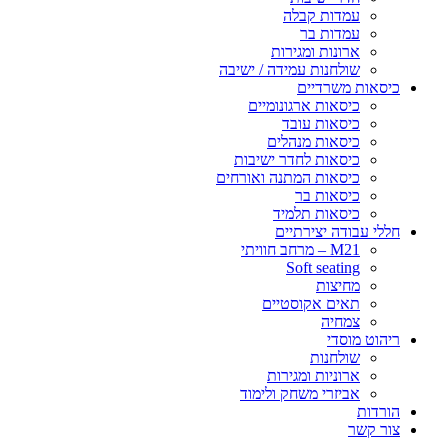
עמדות קבלה
עמדות בר
ארונות ומגירות
שולחנות עמידה / ישיבה
כיסאות משרדיים
כיסאות ארגונומיים
כיסאות עובד
כיסאות מנהלים
כיסאות לחדר ישיבות
כיסאות המתנה ואורחים
כיסאות בר
כיסאות תלמיד
חללי עבודה יצירתיים
M21 – מרחב חוויתי
Soft seating
מחיצות
תאים אקוסטיים
צמחיה
ריהוט מוסדי
שולחנות
ארוניות ומגירות
אביזרי משחק ולימוד
הורדות
צור קשר