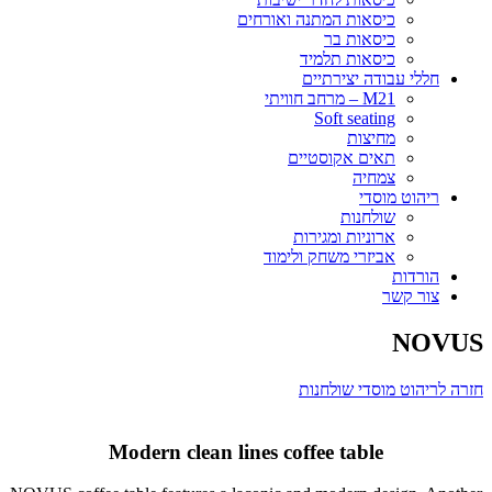
כיסאות המתנה ואורחים
כיסאות בר
כיסאות תלמיד
חללי עבודה יצירתיים
M21 – מרחב חוויתי
Soft seating
מחיצות
תאים אקוסטיים
צמחיה
ריהוט מוסדי
שולחנות
ארוניות ומגירות
אביזרי משחק ולימוד
הורדות
צור קשר
NOVUS
חזרה לריהוט מוסדי שולחנות
Modern clean lines coffee table