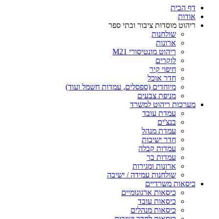
דף הבית
אודות
ריהוט מוסדות ציבור ובתי ספר
שולחנות
ארונות
ריהוט מונטיסורי M21
לוקרים
חיפוי קיר
חדר אוכל
מיוחדים (ספסלים, עמדות חשמל ועוד)
מניפת צבעים
מערכות ריהוט למשרד
עמדת עובד
בנצ'ים
עמדת מנהל
חדר ישיבות
עמדות קבלה
עמדות בר
ארונות ומגירות
שולחנות עמידה / ישיבה
כיסאות משרדיים
כיסאות ארגונומיים
כיסאות עובד
כיסאות מנהלים
כיסאות לחדר ישיבות