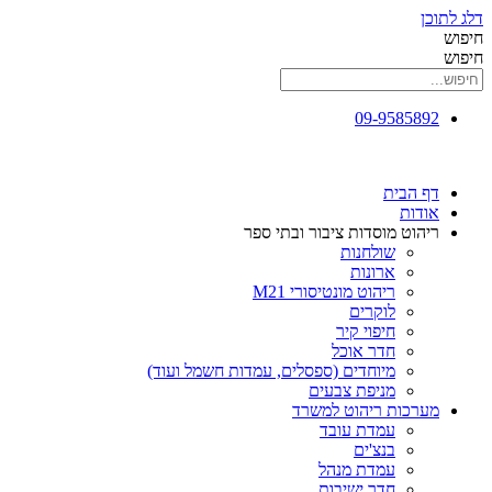
דלג לתוכן
חיפוש
חיפוש
09-9585892
דף הבית
אודות
ריהוט מוסדות ציבור ובתי ספר
שולחנות
ארונות
ריהוט מונטיסורי M21
לוקרים
חיפוי קיר
חדר אוכל
מיוחדים (ספסלים, עמדות חשמל ועוד)
מניפת צבעים
מערכות ריהוט למשרד
עמדת עובד
בנצ'ים
עמדת מנהל
חדר ישיבות