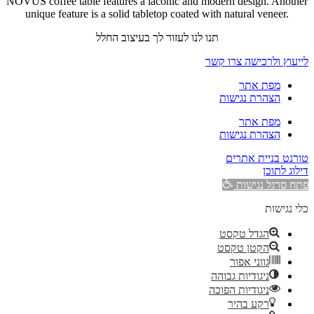
NOVUS coffee table features a laconic and modern design. Another
unique feature is a solid tabletop coated with natural veneer.
תנו לנו לעזור לך בעיצוב החלל
לייעוץ ולרכישה צרו קשר
מפת אתר
הצהרת נגישות
מפת אתר
הצהרת נגישות
טורנט בניית אתרים
דילוג לתוכן
פתח סרגל נגישות
כלי נגישות
הגדל טקסט
הקטן טקסט
גווני אפור
ניגודיות גבוהה
ניגודיות הפוכה
רקע בהיר