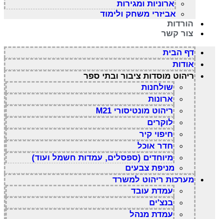
ארוניות ומגירות
אביזרי משחק ולימוד
הורדות
צור קשר
דף הבית
אודות
ריהוט מוסדות ציבור ובתי ספר
שולחנות
ארונות
ריהוט מונטיסורי M21
לוקרים
חיפוי קיר
חדר אוכל
מיוחדים (ספסלים, עמדות חשמל ועוד)
מניפת צבעים
מערכות ריהוט למשרד
עמדת עובד
בנצ'ים
עמדת מנהל