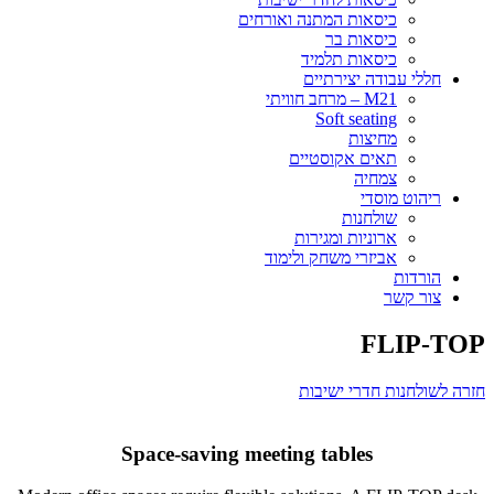
כיסאות המתנה ואורחים
כיסאות בר
כיסאות תלמיד
חללי עבודה יצירתיים
M21 – מרחב חוויתי
Soft seating
מחיצות
תאים אקוסטיים
צמחיה
ריהוט מוסדי
שולחנות
ארוניות ומגירות
אביזרי משחק ולימוד
הורדות
צור קשר
FLIP-TOP
חזרה לשולחנות חדרי ישיבות
Space-saving meeting tables