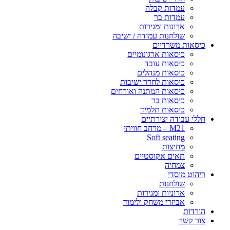
עמדות קבלה
עמדות בר
ארונות ומגירות
שולחנות עמידה / ישיבה
כיסאות משרדיים
כיסאות ארגונומיים
כיסאות עובד
כיסאות מנהלים
כיסאות לחדר ישיבות
כיסאות המתנה ואורחים
כיסאות בר
כיסאות תלמיד
חללי עבודה יצירתיים
M21 – מרחב חוויתי
Soft seating
מחיצות
תאים אקוסטיים
צמחיה
ריהוט מוסדי
שולחנות
ארוניות ומגירות
אביזרי משחק ולימוד
הורדות
צור קשר