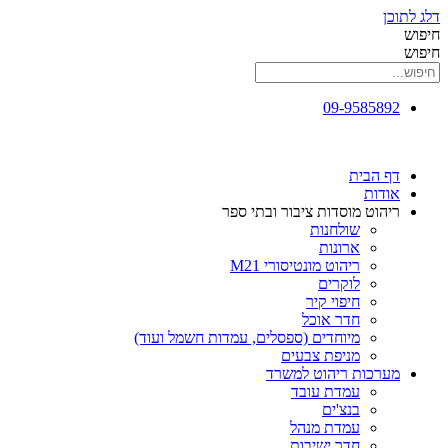
דלג לתוכן
חיפוש
חיפוש
09-9585892
דף הבית
אודות
ריהוט מוסדות ציבור ובתי ספר
שולחנות
ארונות
ריהוט מונטיסורי M21
לוקרים
חיפוי קיר
חדר אוכל
מיוחדים (ספסלים, עמדות חשמל ועוד)
מניפת צבעים
מערכות ריהוט למשרד
עמדת עובד
בנצ'ים
עמדת מנהל
חדר ישיבות