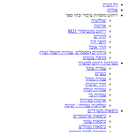
דף הבית
אודות
ריהוט מוסדות ציבור ובתי ספר
שולחנות
ארונות
ריהוט מונטיסורי M21
לוקרים
חיפוי קיר
חדר אוכל
מיוחדים (ספסלים, עמדות חשמל ועוד)
מניפת צבעים
מערכות ריהוט למשרד
עמדת עובד
בנצ'ים
עמדת מנהל
חדר ישיבות
עמדות קבלה
עמדות בר
ארונות ומגירות
שולחנות עמידה / ישיבה
כיסאות משרדיים
כיסאות ארגונומיים
כיסאות עובד
כיסאות מנהלים
כיסאות לחדר ישיבות