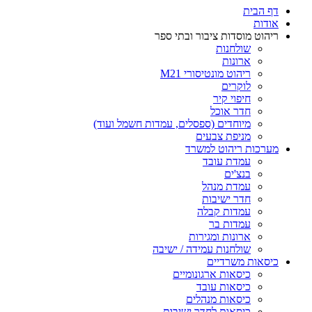
דף הבית
אודות
ריהוט מוסדות ציבור ובתי ספר
שולחנות
ארונות
ריהוט מונטיסורי M21
לוקרים
חיפוי קיר
חדר אוכל
מיוחדים (ספסלים, עמדות חשמל ועוד)
מניפת צבעים
מערכות ריהוט למשרד
עמדת עובד
בנצ'ים
עמדת מנהל
חדר ישיבות
עמדות קבלה
עמדות בר
ארונות ומגירות
שולחנות עמידה / ישיבה
כיסאות משרדיים
כיסאות ארגונומיים
כיסאות עובד
כיסאות מנהלים
כיסאות לחדר ישיבות