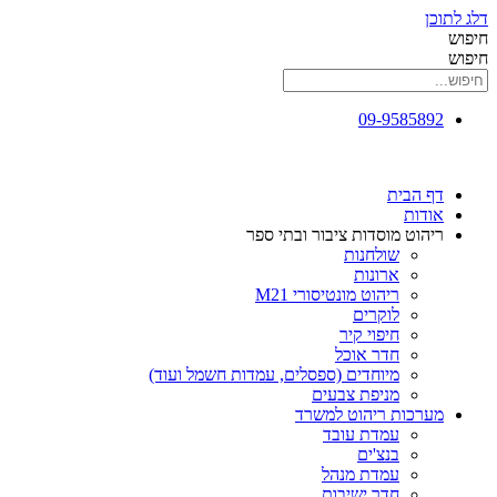
דלג לתוכן
חיפוש
חיפוש
09-9585892
דף הבית
אודות
ריהוט מוסדות ציבור ובתי ספר
שולחנות
ארונות
ריהוט מונטיסורי M21
לוקרים
חיפוי קיר
חדר אוכל
מיוחדים (ספסלים, עמדות חשמל ועוד)
מניפת צבעים
מערכות ריהוט למשרד
עמדת עובד
בנצ'ים
עמדת מנהל
חדר ישיבות