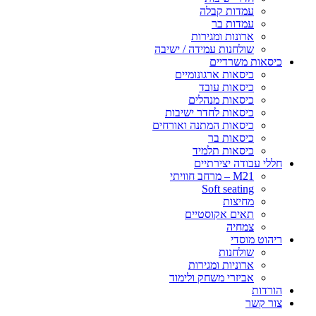
עמדות קבלה
עמדות בר
ארונות ומגירות
שולחנות עמידה / ישיבה
כיסאות משרדיים
כיסאות ארגונומיים
כיסאות עובד
כיסאות מנהלים
כיסאות לחדר ישיבות
כיסאות המתנה ואורחים
כיסאות בר
כיסאות תלמיד
חללי עבודה יצירתיים
M21 – מרחב חוויתי
Soft seating
מחיצות
תאים אקוסטיים
צמחיה
ריהוט מוסדי
שולחנות
ארוניות ומגירות
אביזרי משחק ולימוד
הורדות
צור קשר