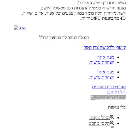
מושב מתכוונן עומק (סליידר).
מנגנון חדיש אוטמטי להתנגדות הגב ממשקל היושב.
רשת מיוחדת תלת מימד במגוון צבעים של אפור, אדום ושחור.
4D מתכווננות PUזוג ידיות.
תנו לנו לעזור לך בעיצוב החלל
לייעוץ ולרכישה צרו קשר
מפת אתר
הצהרת נגישות
מפת אתר
הצהרת נגישות
טורנט בניית אתרים
דילוג לתוכן
פתח סרגל נגישות
כלי נגישות
הגדל טקסט
הקטן טקסט