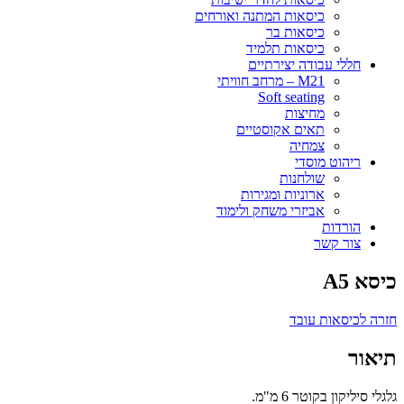
כיסאות המתנה ואורחים
כיסאות בר
כיסאות תלמיד
חללי עבודה יצירתיים
M21 – מרחב חוויתי
Soft seating
מחיצות
תאים אקוסטיים
צמחיה
ריהוט מוסדי
שולחנות
ארוניות ומגירות
אביזרי משחק ולימוד
הורדות
צור קשר
כיסא A5
חזרה לכיסאות עובד
תיאור
גלגלי סיליקון בקוטר 6 מ"מ.