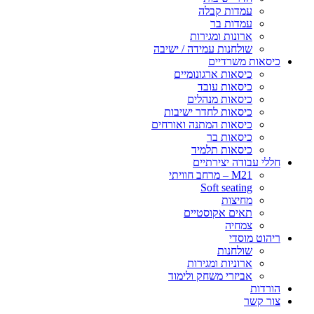
עמדות קבלה
עמדות בר
ארונות ומגירות
שולחנות עמידה / ישיבה
כיסאות משרדיים
כיסאות ארגונומיים
כיסאות עובד
כיסאות מנהלים
כיסאות לחדר ישיבות
כיסאות המתנה ואורחים
כיסאות בר
כיסאות תלמיד
חללי עבודה יצירתיים
M21 – מרחב חוויתי
Soft seating
מחיצות
תאים אקוסטיים
צמחיה
ריהוט מוסדי
שולחנות
ארוניות ומגירות
אביזרי משחק ולימוד
הורדות
צור קשר