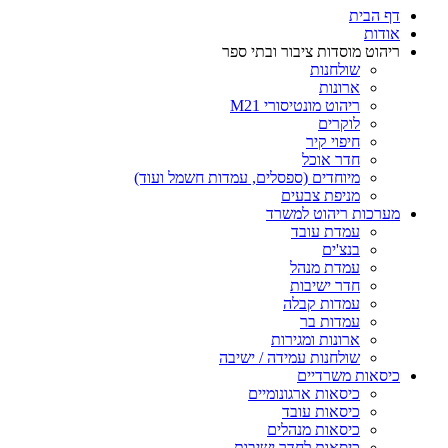
דף הבית
אודות
ריהוט מוסדות ציבור ובתי ספר
שולחנות
ארונות
ריהוט מונטיסורי M21
לוקרים
חיפוי קיר
חדר אוכל
מיוחדים (ספסלים, עמדות חשמל ועוד)
מניפת צבעים
מערכות ריהוט למשרד
עמדת עובד
בנצ'ים
עמדת מנהל
חדר ישיבות
עמדות קבלה
עמדות בר
ארונות ומגירות
שולחנות עמידה / ישיבה
כיסאות משרדיים
כיסאות ארגונומיים
כיסאות עובד
כיסאות מנהלים
כיסאות לחדר ישיבות