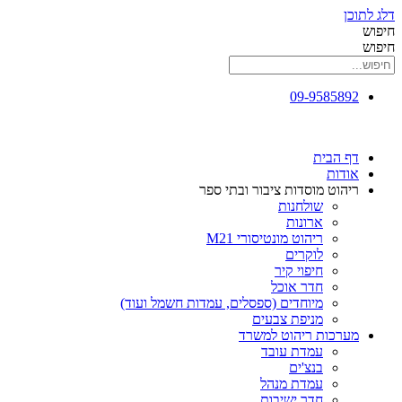
דלג לתוכן
חיפוש
חיפוש
09-9585892
דף הבית
אודות
ריהוט מוסדות ציבור ובתי ספר
שולחנות
ארונות
ריהוט מונטיסורי M21
לוקרים
חיפוי קיר
חדר אוכל
מיוחדים (ספסלים, עמדות חשמל ועוד)
מניפת צבעים
מערכות ריהוט למשרד
עמדת עובד
בנצ'ים
עמדת מנהל
חדר ישיבות