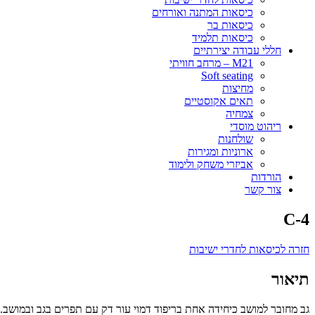
כיסאות המתנה ואורחים
כיסאות בר
כיסאות תלמיד
חללי עבודה יצירתיים
M21 – מרחב חוויתי
Soft seating
מחיצות
תאים אקוסטיים
צמחיה
ריהוט מוסדי
שולחנות
ארוניות ומגירות
אביזרי משחק ולימוד
הורדות
צור קשר
C-4
חזרה לכיסאות לחדרי ישיבות
תיאור
גב מחובר למושב כיחידה אחת בריפוד דמוי עור דק עם תפרים בגב ובמושב.